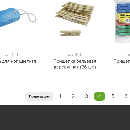
арт.
4143
арт.
1543
а
 для ног цветная
Прищепка бельевая
Прищеп
деревянная (36 шт.)
1
2
3
4
5
6
Предыдущая