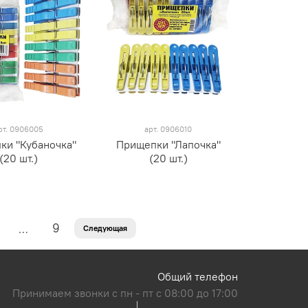
рт.
0906005
арт.
0906010
ки "Кубаночка"
Прищепки "Лапочка"
(20 шт.)
(20 шт.)
9
…
Следующая
Общий телефон
Принимаем звонки с пн - пт с 08:00 до 17:00