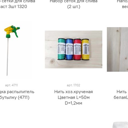
 сетки для слива
Набор сеток для слива
Напо
ласт 3шт 1320
(2 шт.)
ве
арт.
4711
арт.
1702
дка распылитель
Нить хоз.крученая
Нить 
бутылку (4711)
Цветная L=50м
белая
D=1,2мм