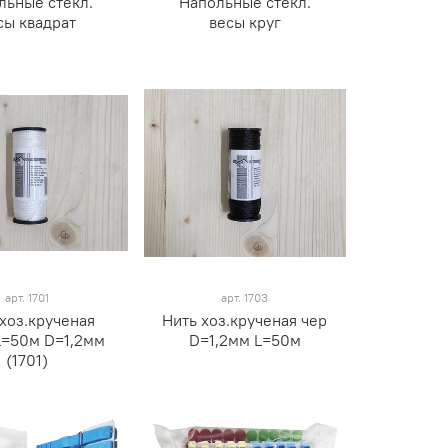
льные стекл.
Напольные стекл.
сы квадрат
весы круг
арт.
1701
арт.
1703
хоз.крученая
Нить хоз.крученая чер
L=50м D=1,2мм
D=1,2мм L=50м
(1701)