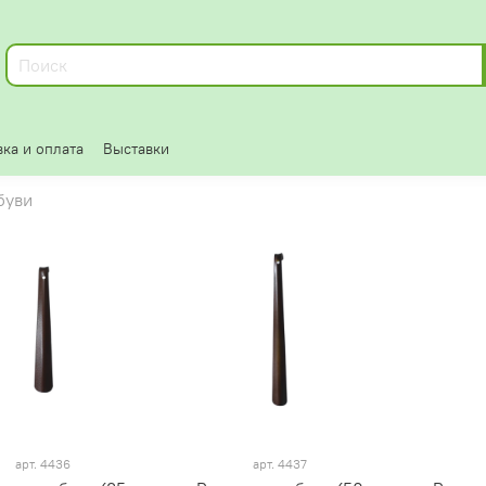
ка и оплата
Выставки
буви
арт.
4436
арт.
4437