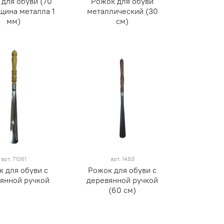
для обуви (70
Рожок для обуви
щина металла 1
металлический (30
мм)
см)
арт.
71061
арт.
1483
 для обуви с
Рожок для обуви с
янной ручкой
деревянной ручкой
(60 см)