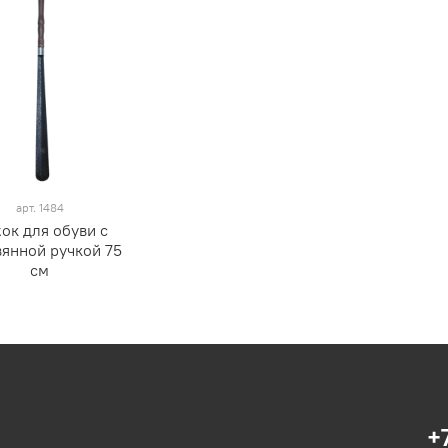
арт.
1484
ок для обуви с
янной ручкой 75
см
+