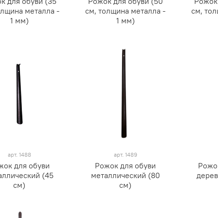
к для обуви (35
Рожок для обуви (50
Рожок 
олщина металла -
см, толщина металла -
см, тол
1 мм)
1 мм)
арт.
1488
арт.
1489
жок для обуви
Рожок для обуви
Рожок
аллический (45
металлический (80
дерев
см)
см)